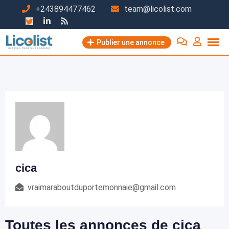
Passer
+243894477462
team@licolist.com
au
contenu
Publier une annonce
cica
vraimaraboutduportemonnaie@gmail.com
Toutes les annonces de cica