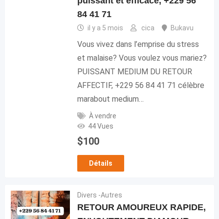
puissant et efficace, +229 56
84 41 71
il y a 5 mois
cica
Bukavu
Vous vivez dans l’emprise du stress
et malaise? Vous voulez vous mariez?
PUISSANT MEDIUM DU RETOUR
AFFECTIF, +229 56 84 41 71 célèbre
marabout medium…
À vendre
44 Vues
$
100
Détails
Divers -Autres
RETOUR AMOUREUX RAPIDE,