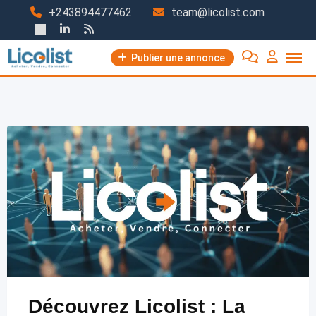
Passer
+243894477462
team@licolist.com
au
contenu
Publier une annonce
Découvrez Licolist : La