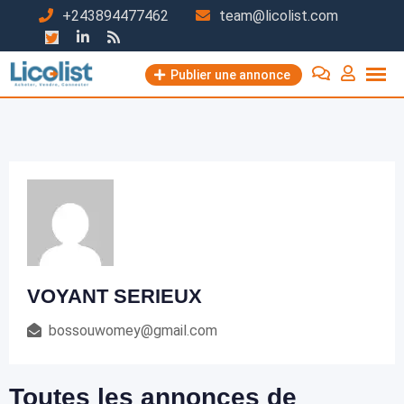
Passer
+243894477462
team@licolist.com
au
contenu
Publier une annonce
VOYANT SERIEUX
bossouwomey@gmail.com
Toutes les annonces de