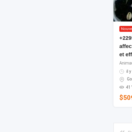
Nouve
+229
affe
et ef
Animau
il 
G
41
$
50