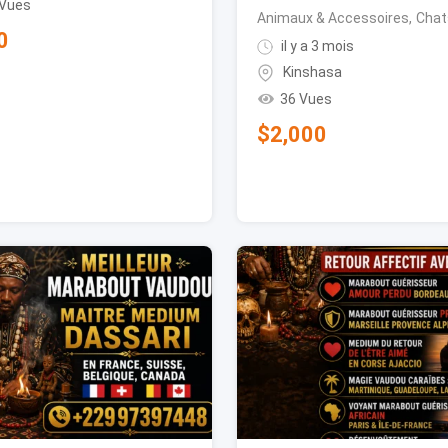
 Vues
Animaux & Accessoires
,
Chat
0
il y a 3 mois
Kinshasa
36 Vues
$
2,000