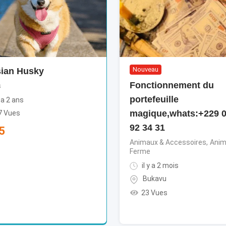
Nouveau
ian Husky
Fonctionnement du
s
portefeuille
y a 2 ans
magique,whats:+229 0
7 Vues
92 34 31
5
Animaux & Accessoires
,
Anim
Ferme
il y a 2 mois
Bukavu
23 Vues