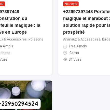
au
Nouveau
97397448
+22997397448 Portefeu
nstration du
magique et marabout 
feuille magique : la
solution rapide pour l
ve en Europe
prospérité
x & Accessoires
,
Poissons
Animaux & Accessoires
,
Bird
y a 4 mois
il y a 4 mois
nshasa
Goma
 Vues
31 Vues