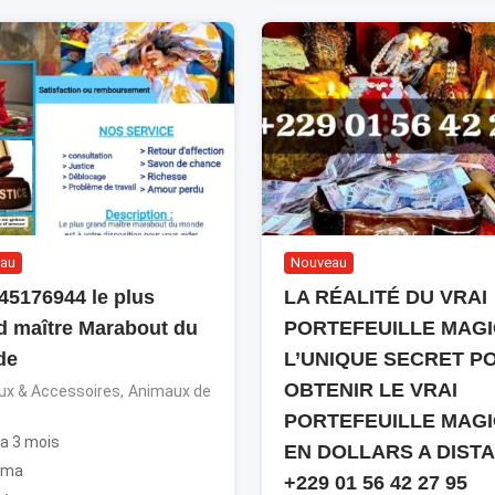
au
Nouveau
45176944 le plus
LA RÉALITÉ DU VRAI
d maître Marabout du
PORTEFEUILLE MAGI
de
L’UNIQUE SECRET P
OBTENIR LE VRAI
x & Accessoires
,
Animaux de
PORTEFEUILLE MAG
y a 3 mois
EN DOLLARS A DIST
oma
+229 01 56 42 27 95