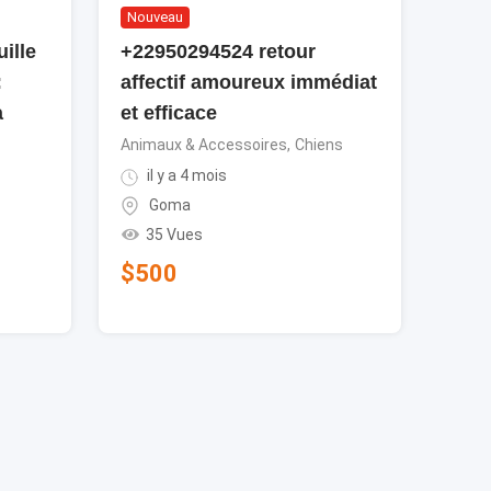
Nouveau
ille
+22950294524 retour
:
affectif amoureux immédiat
a
et efficace
Animaux & Accessoires
,
Chiens
s
il y a 4 mois
Goma
35 Vues
$
500