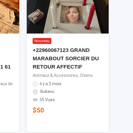
Nouveau
+22960067123 GRAND
MARABOUT SORCIER DU
1 61
RETOUR AFFECTIF
Animaux & Accessoires
,
Chiens
aux de
il y a 3 mois
Bukavu
35 Vues
$
50