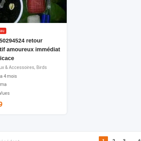
au
50294524 retour
ctif amoureux immédiat
ficace
x & Accessoires
,
Birds
y a 4 mois
oma
 Vues
9
1
2
3
...
6