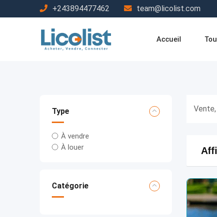
Passer
+243894477462
team@licolist.com
au
contenu
Accueil
Tou
Vente,
Type
À vendre
À louer
Aff
Catégorie