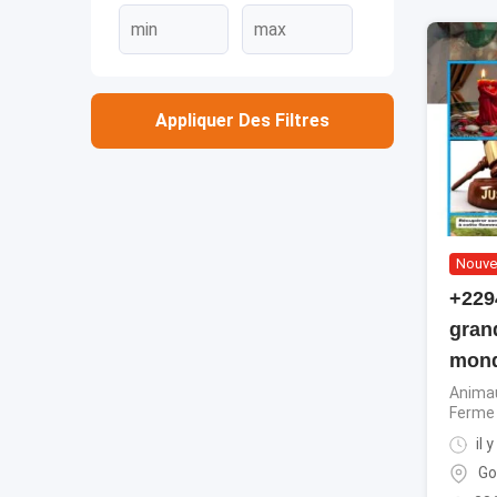
Appliquer Des Filtres
Nouve
+229
gran
mon
Animau
Ferme
il 
G