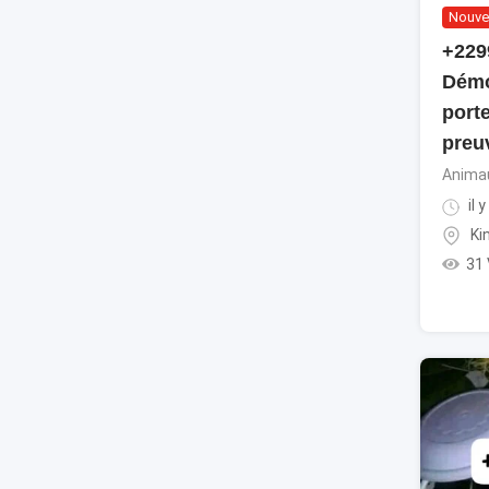
Nouve
+229
Démo
porte
preu
Animau
il 
Ki
31