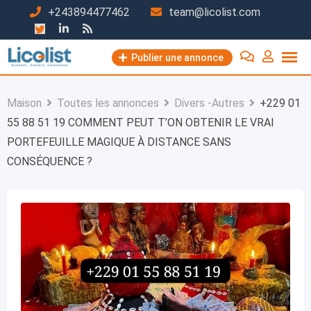
Passer
+243894477462
team@licolist.com
au
contenu
Publier une annonce
Maison
Toutes les annonces
Divers -Autres
+229 01
55 88 51 19 COMMENT PEUT T’ON OBTENIR LE VRAI
PORTEFEUILLE MAGIQUE À DISTANCE SANS
CONSÉQUENCE ?