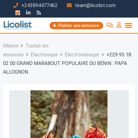
Passer
+243894477462
team@licolist.com
au
contenu
Publier une annonce
Maison
Toutes les
annonces
Électronique
Électroménager
+229 95 18
02 00 GRAND MARABOUT POPULAIRE DU BÉNIN : PAPA
ALLOGNON