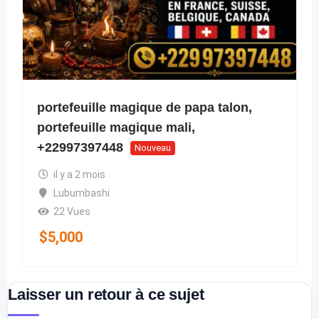
portefeuille magique de papa talon,
portefeuille magique mali,
+22997397448
Nouveau
il y a 2 mois
Lubumbashi
22 Vues
$
5,000
Laisser un retour à ce sujet