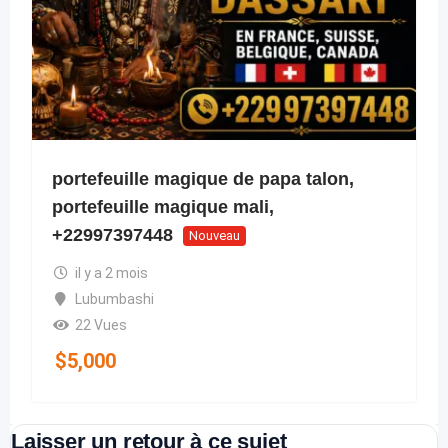
portefeuille magique de papa talon,
portefeuille magique mali,
+22997397448
Nouveau
il y a 2 mois
Lubumbashi
22 Vues
$
5,000
Laisser un retour à ce sujet