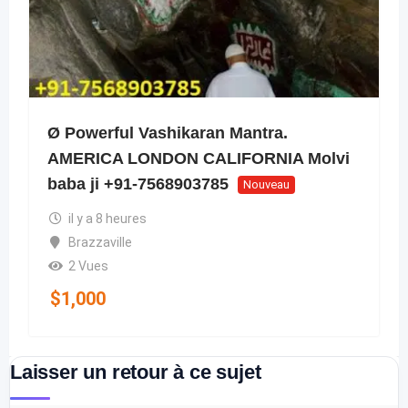
Ø Powerful Vashikaran Mantra.
AMERICA LONDON CALIFORNIA Molvi
baba ji +91-7568903785
Nouveau
il y a 8 heures
Brazzaville
2 Vues
$
1,000
Laisser un retour à ce sujet