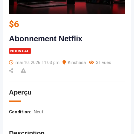
$
6
Abonnement Netflix
NOUVEAU
mai 10, 2026 11:03 pm
Kinshasa
31 vues
Aperçu
Condition
:
Neuf
Description