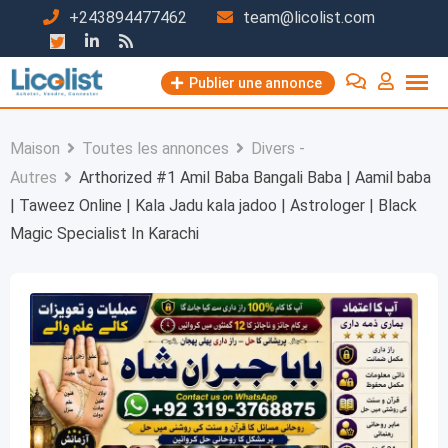
Passer
+243894477462
team@licolist.com
au
contenu
Publier une annonce
Maison
Toutes les annonces
Divers -
Autres
Arthorized #1 Amil Baba Bangali Baba | Aamil baba
| Taweez Online | Kala Jadu kala jadoo | Astrologer | Black
Magic Specialist In Karachi