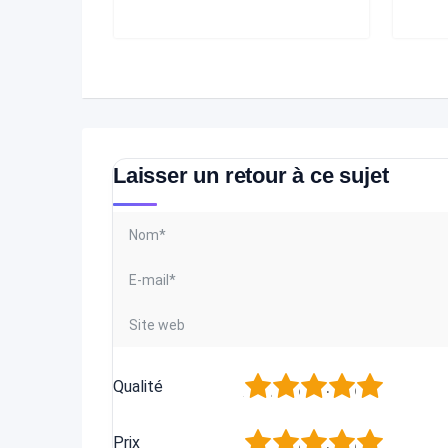
Laisser un retour à ce sujet
1
2
3
4
5
Qualité
1
2
3
4
5
Prix