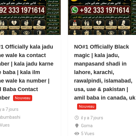
 Officially kala jadu
NO#1 Officially Black
ne wale ka contact
magic | kala jadu,
ber | kala jadu karne
manpasand shadi in
 baba | kala ilm
lahore, karachi,
ne wale ka number |
rawalpindi, islamabad,
l Baba Contact
usa, uae & pakistan |
ber
amil baba in canada, uk
Nouveau
Nouveau
 y a 7 jours
ubumbashi
il y a 7 jours
 Vues
Goma
5 Vues