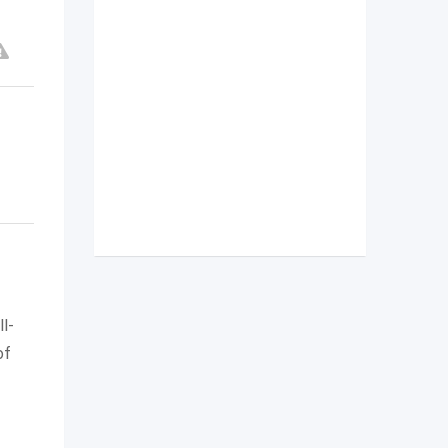
l-
of