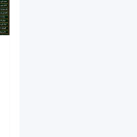
NO#1 Officially
Vashikaran Specialist In
Usa | Vashikaran
Specialist UAE | Online
Vashikaran Specialist |
Amil Baba Love Problem
Amil Baba
Nouveau
il y a 7 jours
Kinshasa
5 Vues