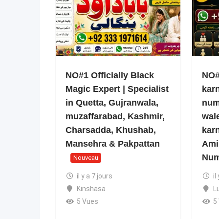
NO#1 Officially Black
NO#1
Magic Expert | Specialist
kar
in Quetta, Gujranwala,
num
muzaffarabad, Kashmir,
wale
Charsadda, Khushab,
kar
Mansehra & Pakpattan
Ami
Num
Nouveau
il y a 7 jours
il
Kinshasa
L
5 Vues
5