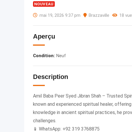
NOUVEAU
mai 19, 2026 9:37 pm
Brazzaville
18 vu
Aperçu
Condition
:
Neuf
Description
Amil Baba Peer Syed Jibran Shah – Trusted Spiri
known and experienced spiritual healer, offerin
knowledge in ancient spiritual practices, he prov
challenges.
📱 WhatsApp: +92 319 3768875