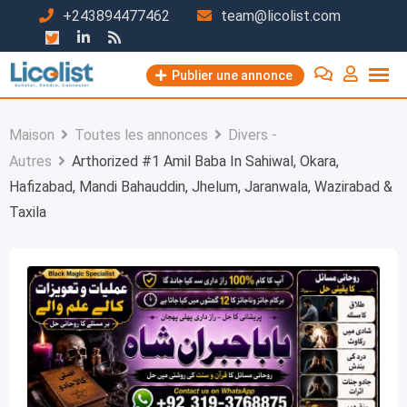
Passer
+243894477462
team@licolist.com
au
contenu
Publier une annonce
Maison
Toutes les annonces
Divers -
Autres
Arthorized #1 Amil Baba In Sahiwal, Okara,
Hafizabad, Mandi Bahauddin, Jhelum, Jaranwala, Wazirabad &
Taxila