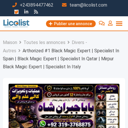
Passer
+243894477462
team@licolist.com
au
contenu
Publier une annonce
Maison
Toutes les annonces
Divers -
Autres
Arthorized #1 Black Magic Expert | Specialist In
Spain | Black Magic Expert | Specialist In Qatar | Mirpur
Black Magic Expert | Specialist In Italy