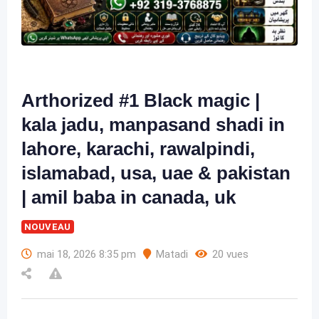
Arthorized #1 Black magic |
kala jadu, manpasand shadi in
lahore, karachi, rawalpindi,
islamabad, usa, uae & pakistan
| amil baba in canada, uk
NOUVEAU
mai 18, 2026 8:35 pm
Matadi
20 vues