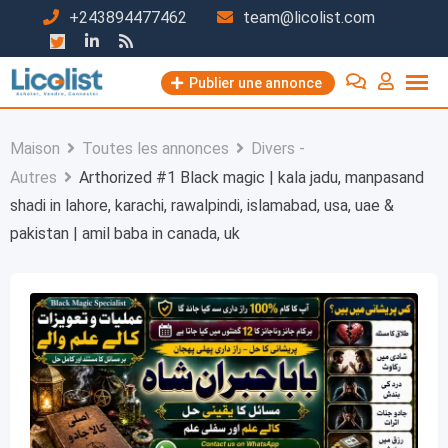
Passer
+243894477462
team@licolist.com
au
contenu
Publier une annonce
Maison
Toutes les annonces
Divers -
Autres
Arthorized #1 Black magic | kala jadu, manpasand
shadi in lahore, karachi, rawalpindi, islamabad, usa, uae &
pakistan | amil baba in canada, uk