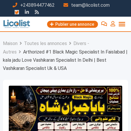
Passer
+243894477462
team@licolist.com
au
contenu
Publier une annonce
Maison
Toutes les annonces
Divers -
Autres
Arthorized #1 Black Magic Specialist In Faislabad |
kala jadu Love Vashikaran Specialist In Delhi | Best
Vashikaran Specialist Uk & USA