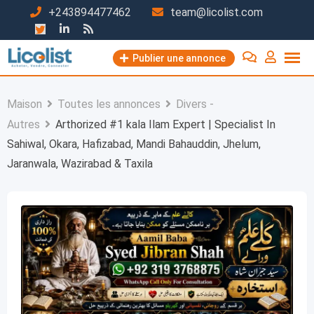
Passer
+243894477462
team@licolist.com
au
contenu
Publier une annonce
Maison
Toutes les annonces
Divers -
Autres
Arthorized #1 kala Ilam Expert | Specialist In
Sahiwal, Okara, Hafizabad, Mandi Bahauddin, Jhelum,
Jaranwala, Wazirabad & Taxila