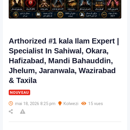
Arthorized #1 kala Ilam Expert |
Specialist In Sahiwal, Okara,
Hafizabad, Mandi Bahauddin,
Jhelum, Jaranwala, Wazirabad
& Taxila
NOUVEAU
mai 18, 2026 8:25 pm
Kolwezi
15 vues