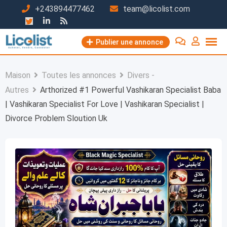
Passer
+243894477462
team@licolist.com
au
contenu
Publier une annonce
Maison
Toutes les annonces
Divers -
Autres
Arthorized #1 Powerful Vashikaran Specialist Baba
| Vashikaran Specialist For Love | Vashikaran Specialist |
Divorce Problem Sloution Uk