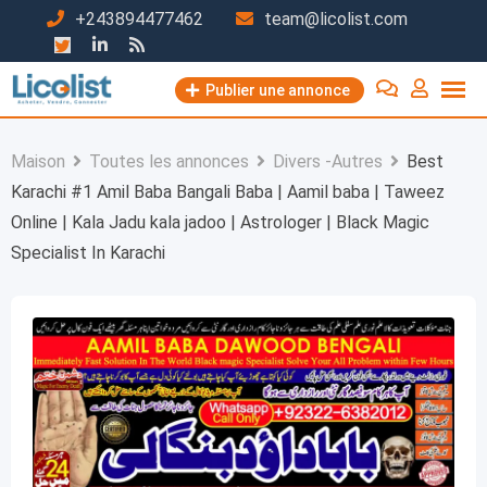
Passer
+243894477462
team@licolist.com
au
contenu
Publier une annonce
Maison
Toutes les annonces
Divers -Autres
Best
Karachi #1 Amil Baba Bangali Baba | Aamil baba | Taweez
Online | Kala Jadu kala jadoo | Astrologer | Black Magic
Specialist In Karachi