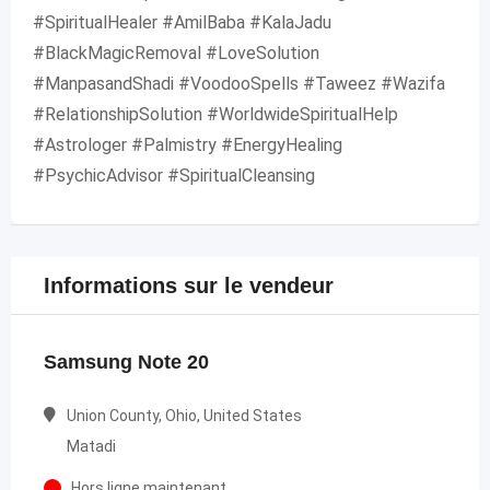
#SpiritualHealer #AmilBaba #KalaJadu
#BlackMagicRemoval #LoveSolution
#ManpasandShadi #VoodooSpells #Taweez #Wazifa
#RelationshipSolution #WorldwideSpiritualHelp
#Astrologer #Palmistry #EnergyHealing
#PsychicAdvisor #SpiritualCleansing
Informations sur le vendeur
Samsung Note 20
Union County, Ohio, United States
Matadi
Hors ligne maintenant