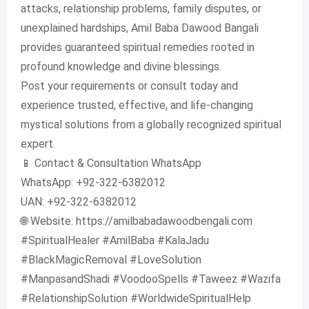
attacks, relationship problems, family disputes, or
unexplained hardships, Amil Baba Dawood Bangali
provides guaranteed spiritual remedies rooted in
profound knowledge and divine blessings.
Post your requirements or consult today and
experience trusted, effective, and life-changing
mystical solutions from a globally recognized spiritual
expert.
📱 Contact & Consultation WhatsApp
WhatsApp: +92-322-6382012
UAN: +92-322-6382012
🌐 Website: https://amilbabadawoodbengali.com
#SpiritualHealer #AmilBaba #KalaJadu
#BlackMagicRemoval #LoveSolution
#ManpasandShadi #VoodooSpells #Taweez #Wazifa
#RelationshipSolution #WorldwideSpiritualHelp