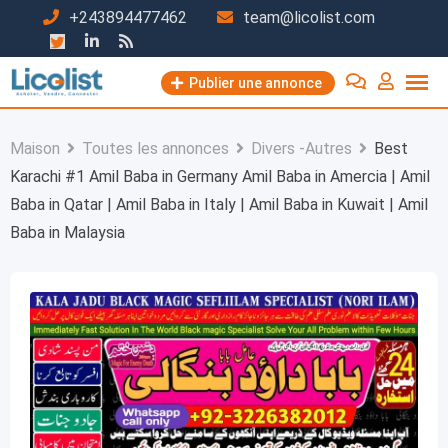
Passer
+243894477462
team@licolist.com
au
contenu
Publier une annonce
Maison
Toutes les annonces
Divers -Autres
Best
Karachi #1 Amil Baba in Germany Amil Baba in Amercia | Amil
Baba in Qatar | Amil Baba in Italy | Amil Baba in Kuwait | Amil
Baba in Malaysia