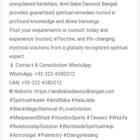
unexplained hardships, Amil Baba Dawood Bangali
provides guaranteed spiritual remedies rooted in
profound knowledge and divine blessings.
Post your requirements or consult today and
experience trusted, effective, and life-changing
mystical solutions from a globally recognized spiritual
expert.
📱 Contact & Consultation WhatsApp
WhatsApp: +92-322-6382012
UAN: +92-322-6382012
🌐 Website: https://amilbabadawoodbengali.com
#SpiritualHealer #AmilBaba #KalaJadu
#BlackMagicRemoval #LoveSolution
#ManpasandShadi #VoodooSpells #Taweez #Wazifa
#RelationshipSolution #WorldwideSpiritualHelp
#Astrologer #Palmistry #EnergyHealing