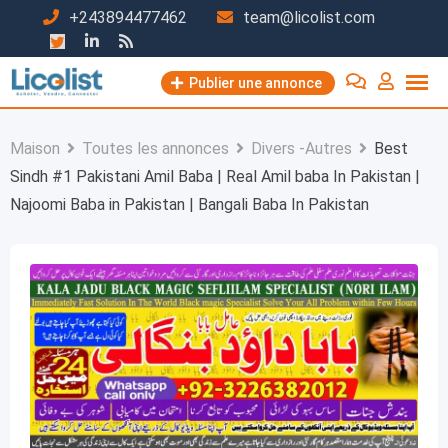
Passer
+243894477462
team@licolist.com
au
contenu
Publier une annonce
Maison
Toutes les annonces
Divers -Autres
Best
Sindh #1 Pakistani Amil Baba | Real Amil baba In Pakistan |
Najoomi Baba in Pakistan | Bangali Baba In Pakistan