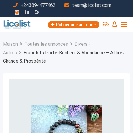
Passer
+243894477462
team@licolist.com
au
contenu
Publier une annonce
Maison
Toutes les annonces
Divers -
Autres
Bracelets Porte-Bonheur & Abondance – Attirez
Chance & Prospérité