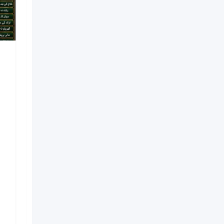
NO#1 Officially
Vashikaran Specialist In
Usa | Vashikaran
Specialist UAE | Online
Vashikaran Specialist |
Amil Baba Love Problem
Amil Baba
Nouveau
il y a 1 semaine
Kinshasa
6 Vues