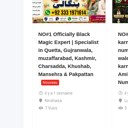
NO#1 Officially Black
NO#1
Magic Expert | Specialist
kar
in Quetta, Gujranwala,
num
muzaffarabad, Kashmir,
wale
Charsadda, Khushab,
kar
Mansehra & Pakpattan
Ami
Num
Nouveau
il y a 1 semaine
il
Kinshasa
L
7 Vues
5