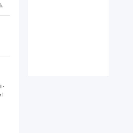
l-
of