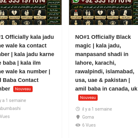
 Officially kala jadu
NO#1 Officially Black
ne wale ka contact
magic | kala jadu,
ber | kala jadu karne
manpasand shadi in
 baba | kala ilm
lahore, karachi,
ne wale ka number |
rawalpindi, islamabad,
l Baba Contact
usa, uae & pakistan |
ber
amil baba in canada, uk
Nouveau
Nouveau
 y a 1 semaine
ubumbashi
il y a 1 semaine
 Vues
Goma
6 Vues