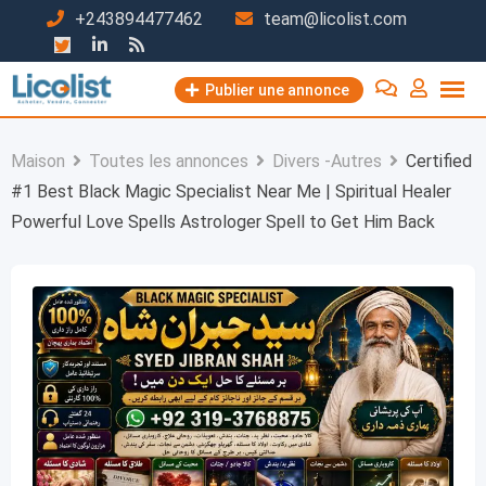
Passer
+243894477462
team@licolist.com
au
contenu
Publier une annonce
Maison
Toutes les annonces
Divers -Autres
Certified
#1 Best Black Magic Specialist Near Me | Spiritual Healer
Powerful Love Spells Astrologer Spell to Get Him Back