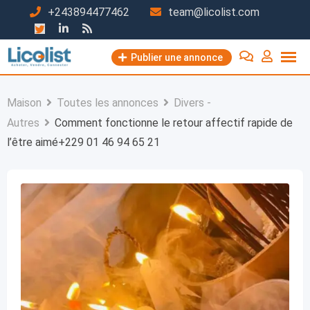
Passer
+243894477462
team@licolist.com
au
contenu
Publier une annonce
Maison
Toutes les annonces
Divers -
Autres
Comment fonctionne le retour affectif rapide de
l’être aimé+229 01 46 94 65 21