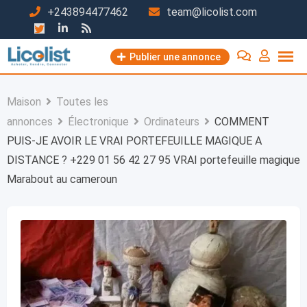
Passer
+243894477462
team@licolist.com
au
contenu
Publier une annonce
Maison
Toutes les
annonces
Électronique
Ordinateurs
COMMENT
PUIS-JE AVOIR LE VRAI PORTEFEUILLE MAGIQUE A
DISTANCE ? +229 01 56 42 27 95 VRAI portefeuille magique
Marabout au cameroun