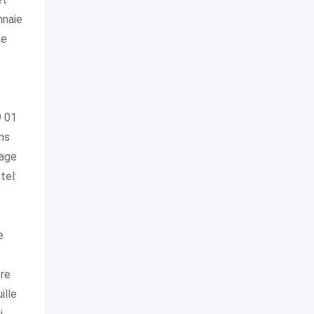
nnaie
Le
9 01
ns
nage
tel:
e
tre
ille
i