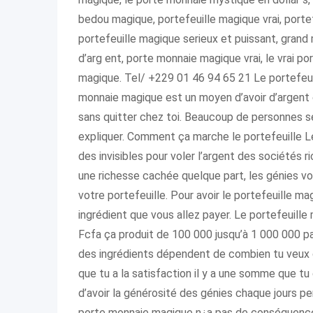
bedou magique, portefeuille magique vrai, porte
portefeuille magique serieux et puissant, gran
d’arg ent, porte monnaie magique vrai, le vrai p
magique. Tel/ +229 01 46 94 65 21 Le portefe
monnaie magique est un moyen d’avoir d’argent c
sans quitter chez toi. Beaucoup de personnes 
expliquer. Comment ça marche le portefeuille Le
des invisibles pour voler l’argent des société
une richesse cachée quelque part, les génies 
votre portefeuille. Pour avoir le portefeuille ma
ingrédient que vous allez payer. Le portefeuille 
Fcfa ça produit de 100 000 jusqu’à 1 000 000 par
des ingrédients dépendent de combien tu veux qu
que tu a la satisfaction il y a une somme que t
d’avoir la générosité des génies chaque jours 
porte monnaie magique n¿a pas de conséquence s