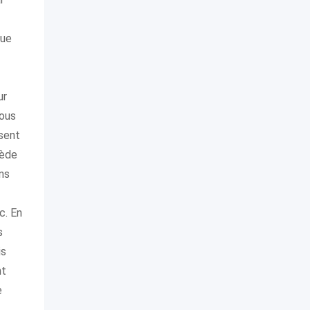
que
ur
vous
ssent
sède
ns
c. En
s
is
nt
e