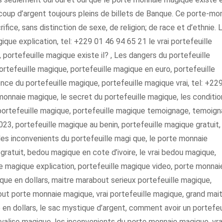
coup d’argent toujours pleins de billets de Banque. Ce porte-mo
fice, sans distinction de sexe, de religion; de race et d’ethnie. 
que explication, tel: +229 01 46 94 65 21 le vrai portefeuille
portefeuille magique existe il? , Les dangers du portefeuille
rtefeuille magique, portefeuille magique en euro, portefeuille
ce du portefeuille magique, portefeuille magique vrai, tel: +22
onnaie magique, le secret du portefeuille magique, les conditio
portefeuille magique, portefeuille magique temoignage, temoig
23, portefeuille magique au benin, portefeuille magique gratuit, 
les inconvenients du portefeuille magi que, le porte monnaie
ratuit, bedou magique en cote d’ivoire, le vrai bedou magique,
 magique explication, portefeuille magique video, porte monnai
ue en dollars, maitre marabout serieux portefeuille magique,
ut porte monnaie magique, vrai portefeuille magique, grand mai
 en dollars, le sac mystique d’argent, comment avoir un portefeu
 valise magique, les inconvenients du porte monnaie magique, vra