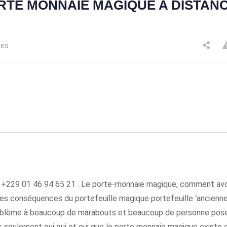
ORTE MONNAIE MAGIQUE A DISTAN
ues
 : +229 01 46 94 65 21 . Le porte-monnaie magique, comment avo
, les conséquences du portefeuille magique portefeuille ‘ancienn
roblème à beaucoup de marabouts et beaucoup de personne pose
s seulement oui oui et oui que le porte monnaie magique existe 