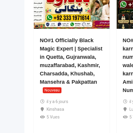
NO#1 Officially Black
NO#1
Magic Expert | Specialist
kar
in Quetta, Gujranwala,
num
muzaffarabad, Kashmir,
wale
Charsadda, Khushab,
kar
Mansehra & Pakpattan
Ami
Num
Nouveau
il y a 6 jours
il
Kinshasa
L
5 Vues
5