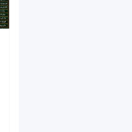
NO#1 Officially
Vashikaran Specialist In
Usa | Vashikaran
Specialist UAE | Online
Vashikaran Specialist |
Amil Baba Love Problem
Amil Baba
Nouveau
il y a 6 jours
Kinshasa
5 Vues