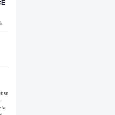
CE
ir un
e
 la
et