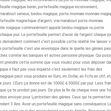
feuille magique benin, portefeuille magique inconvenient,
d marabout serieux, bedou magique, porte monnaie monnaie magi
ortefeuille magnetique d’argent, vrai marabout porte monnaie
uille magique communément appelé bedou magique ou porte
haque jour. Le portefeuille permet d’avoir de l’argent chaque jo
se demandent comment c’est possible cette réalité me laisser 
 portefeuille c’est une enveloppe dans le quelle les génies pa
s riches comme les banques et autres personne physique. Qui pos
vont prendre cette somme que vous voulez pour vous déposer da
gique il faut pas vous inquiété c’est seulement les frais des
magique peut vous produire en Euro, en Dollar, en Fcfa en chf, et
 jours. L’Euro ça donne est de 1000£ à 5000£ par jour. Less frai
e ça te produit pas jours. De plus la fin de chaque mois une fo
u dois envoyer pour l¿entretien des génies. Ceux qui te permette
pendant 3 Ans. Avoir un portefeuille magique sans conséquence L
ur votre vie ni des inconvénient sur vote famille. Beaucoup de