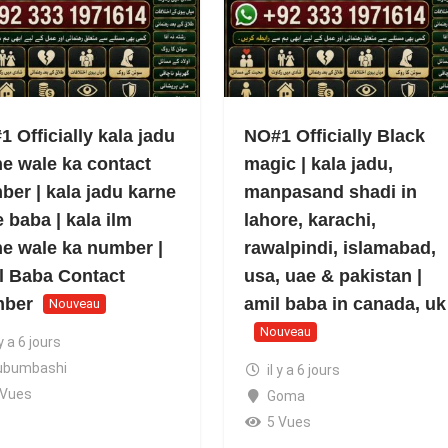
 Officially kala jadu
NO#1 Officially Black
ne wale ka contact
magic | kala jadu,
ber | kala jadu karne
manpasand shadi in
 baba | kala ilm
lahore, karachi,
ne wale ka number |
rawalpindi, islamabad,
l Baba Contact
usa, uae & pakistan |
ber
amil baba in canada, uk
Nouveau
Nouveau
 y a 6 jours
ubumbashi
il y a 6 jours
 Vues
Goma
5 Vues