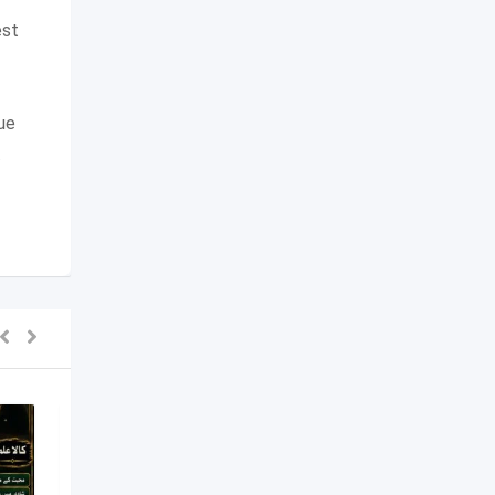
est
que
…