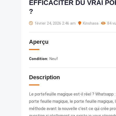
EFFICACITER DU VRAI P
?
février 24, 2026 2:46 am
Kinshasa
84 v
Aperçu
Condition
:
Neuf
Description
Le portefeuille magique est-il réel ? Whatsapp
porte feuille magique, le porte feuille magique
méthode avant la nouvelle c’est ce qui crée p
question si réellement ça existe je vous répond