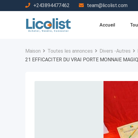
Passer
+243894477462
team@licolist.com
au
contenu
Accueil
Tou
Maison
Toutes les annonces
Divers -Autres
21 EFFICACITER DU VRAI PORTE MONNAIE MAGIQ