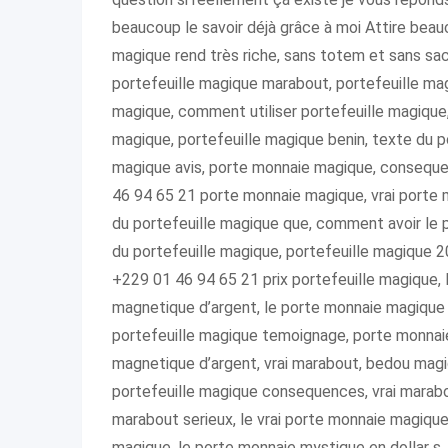
beaucoup le savoir déjà grâce à moi Attire beau
magique rend très riche, sans totem et sans sacri
portefeuille magique marabout, portefeuille magi
magique, comment utiliser portefeuille magique, 
magique, portefeuille magique benin, texte du po
magique avis, porte monnaie magique, consequen
46 94 65 21 porte monnaie magique, vrai porte m
du portefeuille magique que, comment avoir le 
du portefeuille magique, portefeuille magique 20
+229 01 46 94 65 21 prix portefeuille magique, 
magnetique d’argent, le porte monnaie magique g
portefeuille magique temoignage, porte monnaie
magnetique d’argent, vrai marabout, bedou magiq
portefeuille magique consequences, vrai marabo
marabout serieux, le vrai porte monnaie magique
magique, le porte monnaie mystique en dollar s,