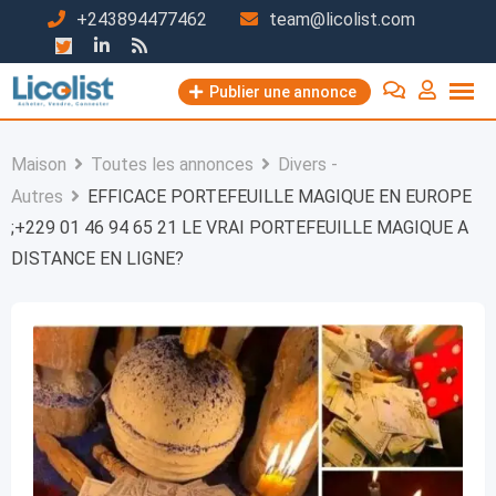
Passer
+243894477462
team@licolist.com
au
contenu
Publier une annonce
Maison
Toutes les annonces
Divers -
Autres
EFFICACE PORTEFEUILLE MAGIQUE EN EUROPE
;+229 01 46 94 65 21 LE VRAI PORTEFEUILLE MAGIQUE A
DISTANCE EN LIGNE?