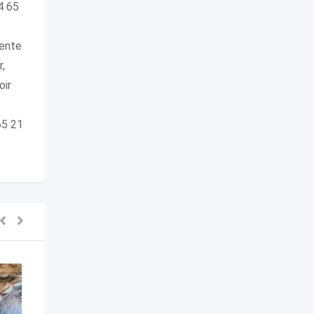
4 65
sente
,
oir
65 21