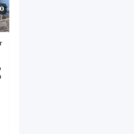
T
Retour affectif en 48h –
Récupérer son Ex en
France +229 01 60 49 20
9
00 Spécialiste Retour
U
d’affection
Nouveau
il y a 4 heures
Brazzaville
1 Vues
$
25,000