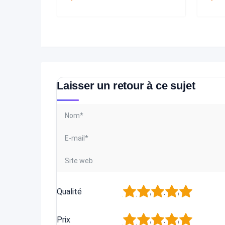
Laisser un retour à ce sujet
1
2
3
4
5
Qualité
1
2
3
4
5
Prix