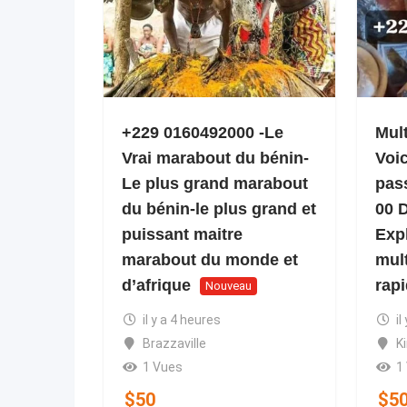
+229 0160492000 -Le
Mult
Vrai marabout du bénin-
Voi
Le plus grand marabout
pas
du bénin-le plus grand et
00 
puissant maitre
Expl
marabout du monde et
mult
d’afrique
rap
Nouveau
il y a 4 heures
il
Brazzaville
K
1 Vues
1
$
50
$
5