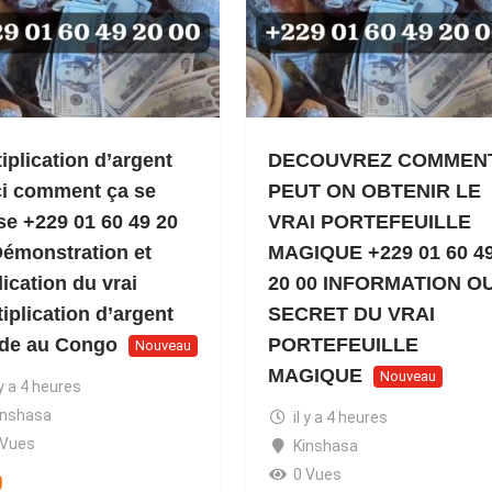
iplication d’argent
DECOUVREZ COMMEN
ci comment ça se
PEUT ON OBTENIR LE
se +229 01 60 49 20
VRAI PORTEFEUILLE
Démonstration et
MAGIQUE +229 01 60 4
ication du vrai
20 00 INFORMATION O
iplication d’argent
SECRET DU VRAI
ide au Congo
PORTEFEUILLE
Nouveau
MAGIQUE
Nouveau
 y a 4 heures
inshasa
il y a 4 heures
 Vues
Kinshasa
0 Vues
0