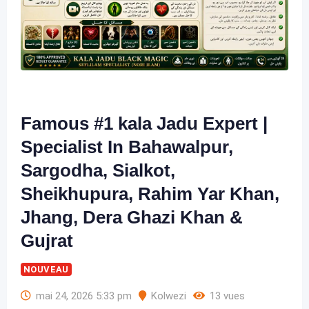
Famous #1 kala Jadu Expert |
Specialist In Bahawalpur,
Sargodha, Sialkot,
Sheikhupura, Rahim Yar Khan,
Jhang, Dera Ghazi Khan &
Gujrat
NOUVEAU
mai 24, 2026 5:33 pm
Kolwezi
13 vues