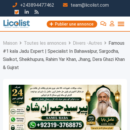
Passer
+243894477462
team@licolist.com
au
contenu
Publier une annonce
Maison
Toutes les annonces
Divers -Autres
Famous
#1 kala Jadu Expert | Specialist In Bahawalpur, Sargodha,
Sialkot, Sheikhupura, Rahim Yar Khan, Jhang, Dera Ghazi Khan
& Gujrat