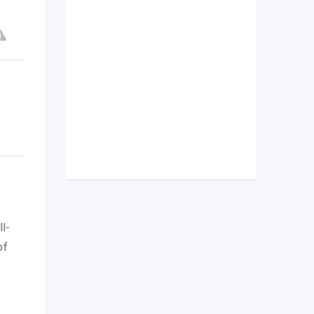
l-
of