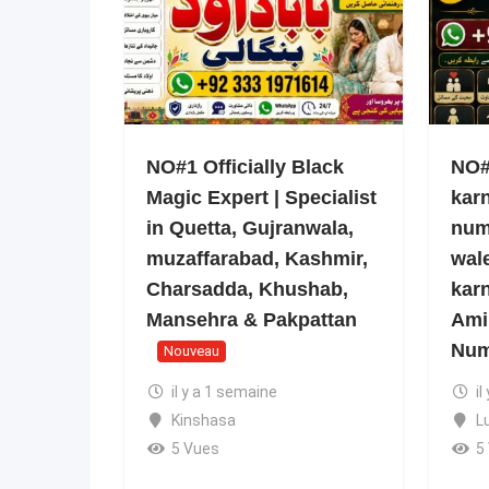
NO#1 Officially Black
NO#1
Magic Expert | Specialist
kar
in Quetta, Gujranwala,
num
muzaffarabad, Kashmir,
wale
Charsadda, Khushab,
kar
Mansehra & Pakpattan
Ami
Num
Nouveau
il y a 1 semaine
il
Kinshasa
L
5 Vues
5