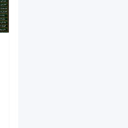
NO#1 Officially
Vashikaran Specialist In
Usa | Vashikaran
Specialist UAE | Online
Vashikaran Specialist |
Amil Baba Love Problem
Amil Baba
Nouveau
il y a 1 semaine
Kinshasa
6 Vues