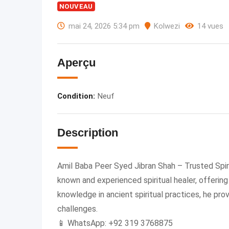
NOUVEAU
mai 24, 2026 5:34 pm
Kolwezi
14 vues
Aperçu
Condition
:
Neuf
Description
Amil Baba Peer Syed Jibran Shah – Trusted Spiri
known and experienced spiritual healer, offerin
knowledge in ancient spiritual practices, he prov
challenges.
📱 WhatsApp: +92 319 3768875