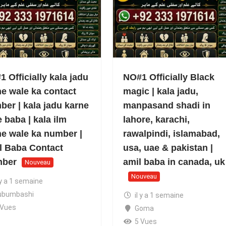
 Officially kala jadu
NO#1 Officially Black
ne wale ka contact
magic | kala jadu,
ber | kala jadu karne
manpasand shadi in
 baba | kala ilm
lahore, karachi,
ne wale ka number |
rawalpindi, islamabad,
l Baba Contact
usa, uae & pakistan |
ber
amil baba in canada, uk
Nouveau
Nouveau
 y a 1 semaine
ubumbashi
il y a 1 semaine
 Vues
Goma
5 Vues