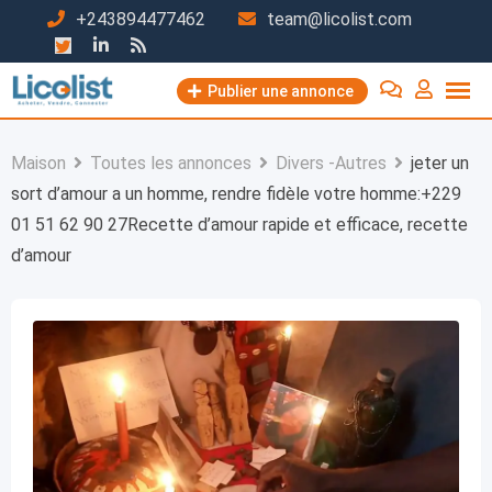
Passer
+243894477462
team@licolist.com
au
contenu
Publier une annonce
Maison
Toutes les annonces
Divers -Autres
jeter un
sort d’amour a un homme, rendre fidèle votre homme:+229
01 51 62 90 27Recette d’amour rapide et efficace, recette
d’amour