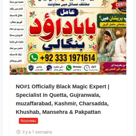
NO#1 Officially Black Magic Expert |
Specialist in Quetta, Gujranwala,
muzaffarabad, Kashmir, Charsadda,
Khushab, Mansehra & Pakpattan
Nouveau
il y a 1 semaine