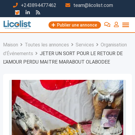
Passer
+243894477462
team@licolist.com
au
contenu
Publier une annonce
Maison
Toutes les annonces
Services
Organisation
d’Événements
JETER UN SORT POUR LE RETOUR DE
L’AMOUR PERDU MAITRE MARABOUT OLABODEE