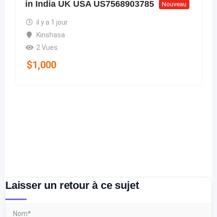
in India UK USA US7568903785
Nouveau
il y a 1 jour
Kinshasa
2 Vues
$
1,000
Laisser un retour à ce sujet