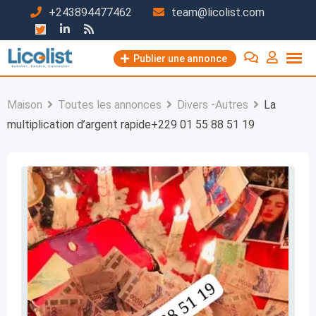
Passer
+243894477462
team@licolist.com
au
contenu
Publier une annonce
Maison
Toutes les annonces
Divers -Autres
La
multiplication d’argent rapide+229 01 55 88 51 19