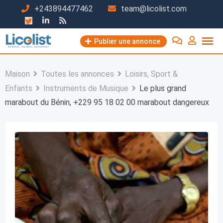
Passer
+243894477462
team@licolist.com
au
contenu
Publier une annonce
Maison
Toutes les annonces
Loisirs, Sport &
Enfants
Instruments de Musique
Le plus grand
marabout du Bénin, +229 95 18 02 00 marabout dangereux