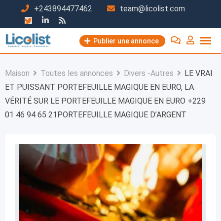
Passer
+243894477462
team@licolist.com
au
contenu
Publier une annonce
Maison
Toutes les annonces
Divers -Autres
LE VRAI
ET PUISSANT PORTEFEUILLE MAGIQUE EN EURO, LA
VÉRITÉ SUR LE PORTEFEUILLE MAGIQUE EN EURO +229
01 46 94 65 21PORTEFEUILLE MAGIQUE D’ARGENT