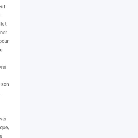
eut
e
llet
nner
pour
du
rai
 son
,
iver
ique,
se