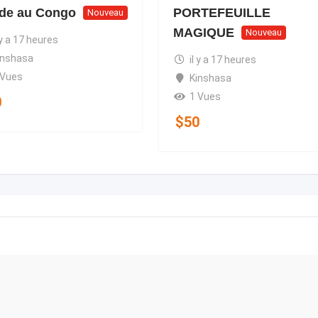
ide au Congo
PORTEFEUILLE
Nouveau
MAGIQUE
Nouveau
 y a 17 heures
inshasa
il y a 17 heures
 Vues
Kinshasa
1 Vues
0
$
50