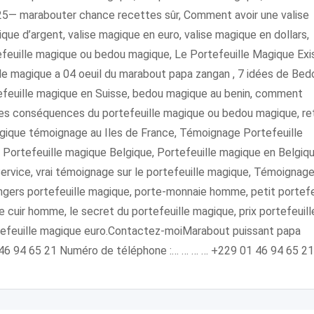
025— marabouter chance recettes sûr, Comment avoir une valise
ique d’argent, valise magique en euro, valise magique en dollars,
euille magique ou bedou magique, Le Portefeuille Magique Exi
lle magique a 04 oeuil du marabout papa zangan , 7 idées de Bed
tefeuille magique en Suisse, bedou magique au benin, comment
es conséquences du portefeuille magique ou bedou magique, re
magique témoignage au Iles de France, Témoignage Portefeuille
Portefeuille magique Belgique, Portefeuille magique en Belgiqu
rvice, vrai témoignage sur le portefeuille magique, Témoignag
dangers portefeuille magique, porte-monnaie homme, petit portefe
cuir homme, le secret du portefeuille magique, prix portefeuill
portefeuille magique euro.Contactez-moiMarabout puissant papa
6 94 65 21 Numéro de téléphone :… … … … +229 01 46 94 65 21