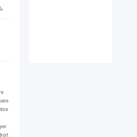
re
sans
mbre
oyer
roit