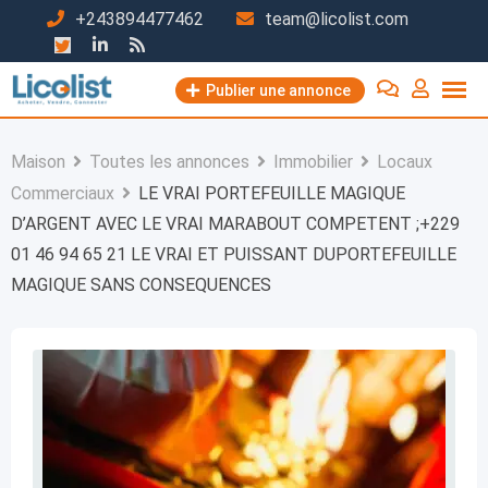
Passer
+243894477462
team@licolist.com
au
contenu
Publier une annonce
Maison
Toutes les annonces
Immobilier
Locaux
Commerciaux
LE VRAI PORTEFEUILLE MAGIQUE
D’ARGENT AVEC LE VRAI MARABOUT COMPETENT ;+229
01 46 94 65 21 LE VRAI ET PUISSANT DUPORTEFEUILLE
MAGIQUE SANS CONSEQUENCES