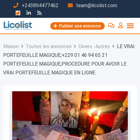
Passer
+243894477462
team@licolist.com
au
contenu
Publier une annonce
Maison
Toutes les annonces
Divers -Autres
LE VRAI
PORTEFEUILLE MAGIQUE;+229 01 46 94 65 21
PORTEFEUILLE MAGIQUE,PROCEDURE POUR AVOIR LE
VRAI PORTEFEUILLE MAGIQUE EN LIGNE