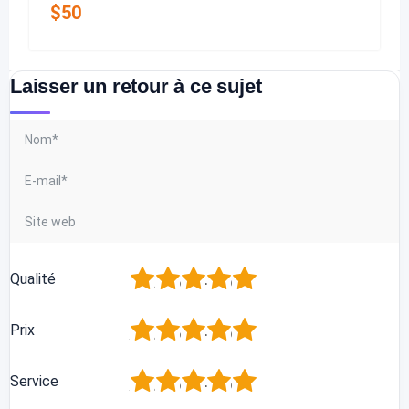
$
50
Laisser un retour à ce sujet
1
2
3
4
5
Qualité
1
2
3
4
5
Prix
1
2
3
4
5
Service