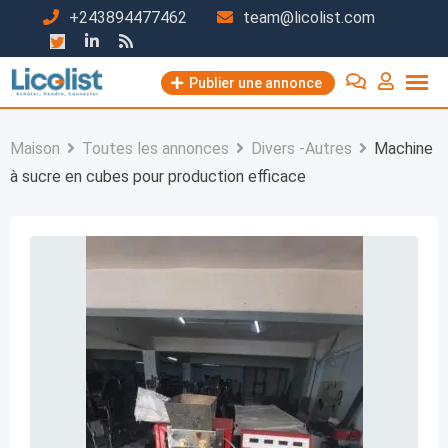
Passer
+243894477462
team@licolist.com
au
contenu
Publier une annonce
Maison
Toutes les annonces
Divers -Autres
Machine
à sucre en cubes pour production efficace