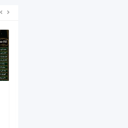
NO#1 Officially
Vashikaran Specialist In
Usa | Vashikaran
Specialist UAE | Online
Vashikaran Specialist |