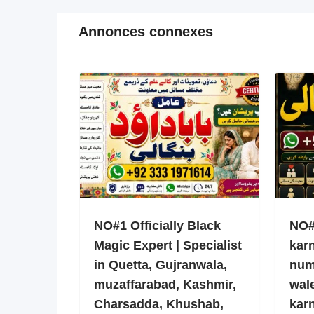
Annonces connexes
NO#1 Officially Black
NO#1
Magic Expert | Specialist
kar
in Quetta, Gujranwala,
num
muzaffarabad, Kashmir,
wale
Charsadda, Khushab,
kar