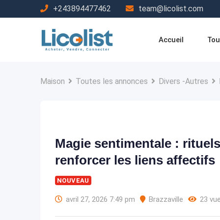
Passer
+243894477462
team@licolist.com
au
contenu
Accueil
Tou
Maison
Toutes les annonces
Divers -Autres
Magie sentimentale : rituel
renforcer les liens affectifs
NOUVEAU
avril 27, 2026 7:49 pm
Brazzaville
23 vu