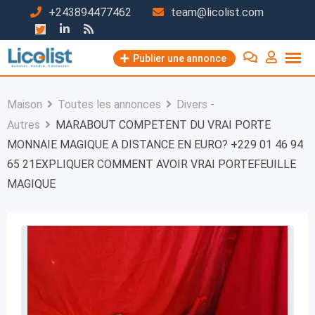
Passer
+243894477462
team@licolist.com
au
contenu
Publier une annonce
Maison
Toutes les annonces
Divers -
Autres
MARABOUT COMPETENT DU VRAI PORTE
MONNAIE MAGIQUE A DISTANCE EN EURO? +229 01 46 94
65 21EXPLIQUER COMMENT AVOIR VRAI PORTEFEUILLE
MAGIQUE