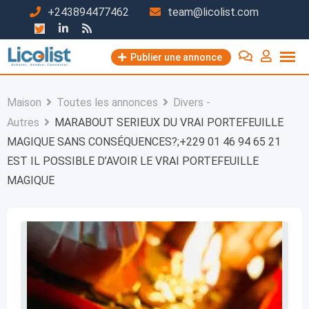
Passer
+243894477462
team@licolist.com
au
contenu
Publier une annonce
Maison
Toutes les annonces
Divers -
Autres
MARABOUT SERIEUX DU VRAI PORTEFEUILLE
MAGIQUE SANS CONSÉQUENCES?;+229 01 46 94 65 21
EST IL POSSIBLE D’AVOIR LE VRAI PORTEFEUILLE
MAGIQUE