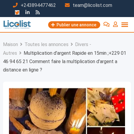
Passer
+243894477462
team@licolist.com
au
contenu
Publier une annonce
Maison
Toutes les annonces
Divers -
Autres
Multiplication d’argent Rapide en 15min ;+229 01
46 94 65 21 Comment faire la multiplication d’argent a
distance en ligne ?