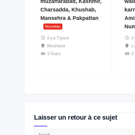
muzaffarabad, Kashmir,
wale
Charsadda, Khushab,
kar
Mansehra & Pakpattan
Ami
Num
Nouveau
il y a 7 jours
il
Kinshasa
L
5 Vues
5
Laisser un retour à ce sujet