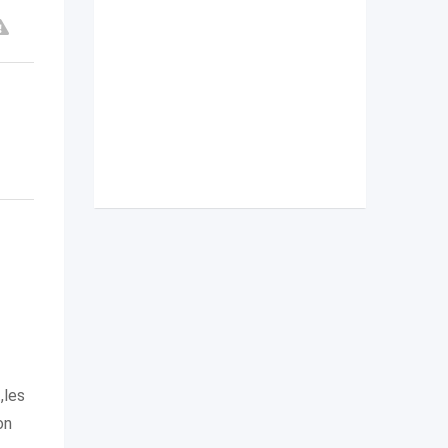
,les
on