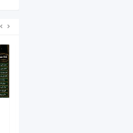
NO#1 Officially
Vashikaran Specialist In
Usa | Vashikaran