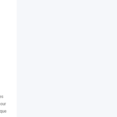
es
pour
 que