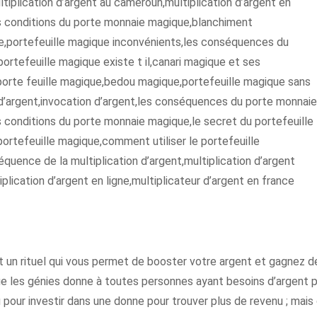
tiplication d’argent au cameroun,multiplication d’argent en
s conditions du porte monnaie magique,blanchiment
e,portefeuille magique inconvénients,les conséquences du
portefeuille magique existe t il,canari magique et ses
orte feuille magique,bedou magique,portefeuille magique sans
 d’argent,invocation d’argent,les conséquences du porte monnaie
 conditions du porte monnaie magique,le secret du portefeuille
rtefeuille magique,comment utiliser le portefeuille
uence de la multiplication d’argent,multiplication d’argent
lication d’argent en ligne,multiplicateur d’argent en france
t un rituel qui vous permet de booster votre argent et gagnez d
 que les génies donne à toutes personnes ayant besoins d’argent 
 pour investir dans une donne pour trouver plus de revenu ; mais