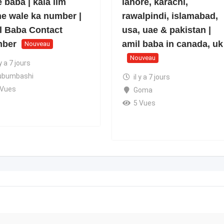
 baba | kala ilm
lahore, karachi,
ne wale ka number |
rawalpindi, islamabad,
l Baba Contact
usa, uae & pakistan |
ber
amil baba in canada, uk
Nouveau
Nouveau
 y a 7 jours
ubumbashi
il y a 7 jours
 Vues
Goma
5 Vues