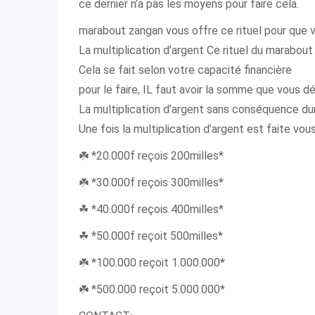
ce dernier n’a pas les moyens pour faire cela.
marabout zangan vous offre ce rituel pour que vo
La multiplication d’argent Ce rituel du marabou
Cela se fait selon votre capacité financière
pour le faire, IL faut avoir la somme que vous dés
La multiplication d’argent sans conséquence du
Une fois la multiplication d’argent est faite v
☘️ *20.000f reçois 200milles*
☘️ *30.000f reçois 300milles*
☘ *40.000f reçois 400milles*
☘ *50.000f reçoit 500milles*
☘️ *100.000 reçoit 1.000.000*
☘️ *500.000 reçoit 5.000.000*