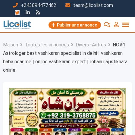
Passer
+243894477462
team@licolist.com
au
contenu
Publier une annonce
Maison
Toutes les annonces
Divers -Autres
NO#1
Astrologer best vashikaran specialist in delhi | vashikaran
baba near me | online vashikaran expert | rohani ilaj istikhara
online