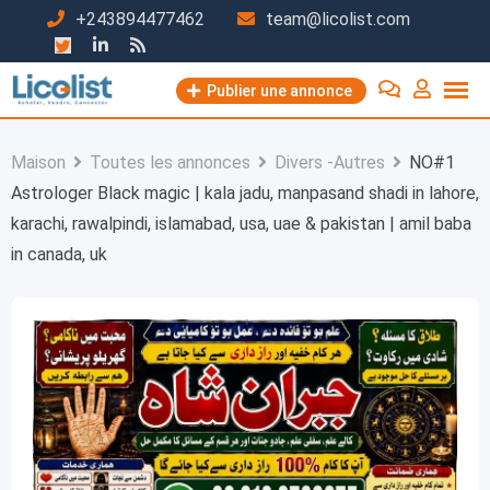
Passer
+243894477462
team@licolist.com
au
contenu
Publier une annonce
Maison
Toutes les annonces
Divers -Autres
NO#1
Astrologer Black magic | kala jadu, manpasand shadi in lahore,
karachi, rawalpindi, islamabad, usa, uae & pakistan | amil baba
in canada, uk