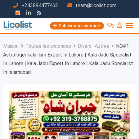
Passer
+243894477462
team@licolist.com
au
contenu
Publier une annonce
Maison
Toutes les annonces
Divers -Autres
NO#1
Astrologer kala ilam Expert In Lahore | Kala Jadu Specialist
In Lahore | kala Jadu Expert In Lahore | Kala Jadu Specialist
In Islamabad