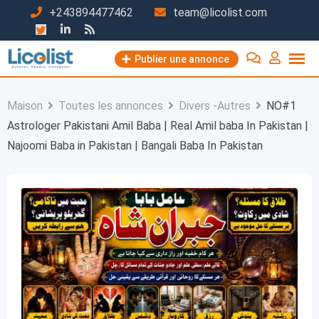
Passer
+243894477462
team@licolist.com
au
contenu
Publier une annonce
Maison
Toutes les annonces
Divers -Autres
NO#1
Astrologer Pakistani Amil Baba | Real Amil baba In Pakistan |
Najoomi Baba in Pakistan | Bangali Baba In Pakistan