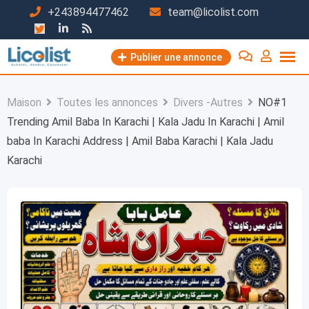
Passer
+243894477462
team@licolist.com
au
contenu
Publier une annonce
Maison
Toutes les annonces
Divers -Autres
NO#1
Trending Amil Baba In Karachi | Kala Jadu In Karachi | Amil
baba In Karachi Address | Amil Baba Karachi | Kala Jadu
Karachi