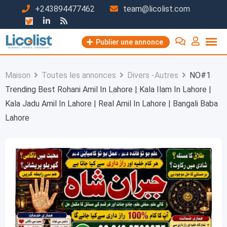
Passer
+243894477462
team@licolist.com
au
contenu
Publier une annonce
Maison
Toutes les annonces
Divers -Autres
NO#1
Trending Best Rohani Amil In Lahore | Kala Ilam In Lahore |
Kala Jadu Amil In Lahore | Real Amil In Lahore | Bangali Baba
Lahore